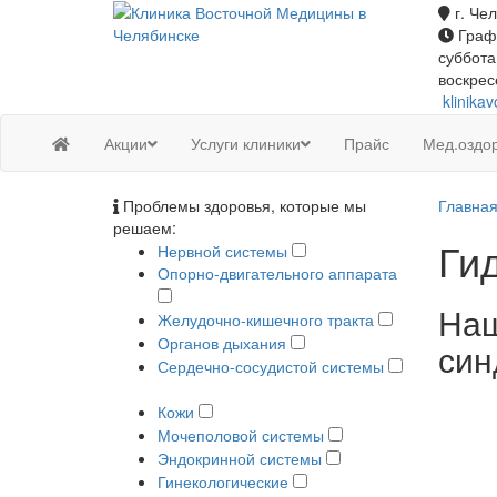
г. Чел
Графи
суббота
воскрес
klinika
Акции
Услуги клиники
Прайс
Мед.оздо
Проблемы здоровья, которые мы
Главна
решаем:
Ги
Нервной системы
Опорно-двигательного аппарата
Наш
Желудочно-кишечного тракта
Органов дыхания
син
Сердечно-сосудистой системы
Кожи
Мочеполовой системы
Эндокринной системы
Гинекологические