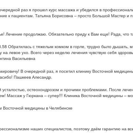
очередной раз я прошел курс массажа и убедился в профессионал
ние к пациентам. Татьяна Борисовна – просто Большой Мастер и п
е! Лечение продолжаю. Обязательно приду к Вам еще! Рада, что та
3.58 Обратилась с тяжелым комком в горле, трудно было дышать, 
шу на левое ухо. Всего через неделю лечения чувствую себя здоро
нтина Васильевна
ировичу! В очередной раз, я посетил клинику Восточной медицины
асибо! Пашкеев Алесандр.
й усталостью, остеохондрозом и прочими проблемами. После лечен
ем! Массаж у Гюркана – супер!!! Клиника Восточной медицины – м
ам Восточной медицины в Челябинске
ессионализме наших специалистов, поэтому даём гарантию на все